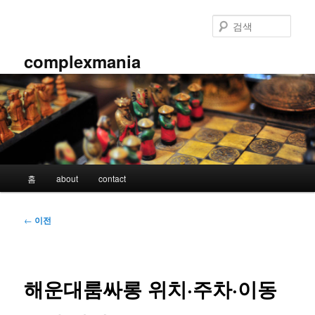
첫
번
검
째
색
컨
complexmania
텐
츠
로
뛰
어
넘
기
메
홈
about
contact
인
메
뉴
글
←
이전
네
비
게
이
해운대룸싸롱 위치·주차·이동
션