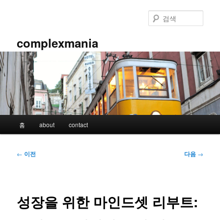
첫
번
검
째
색
컨
complexmania
텐
츠
로
뛰
어
넘
기
메
홈
about
contact
인
메
뉴
글
←
이전
다음
→
네
비
게
이
성장을 위한 마인드셋 리부트:
션