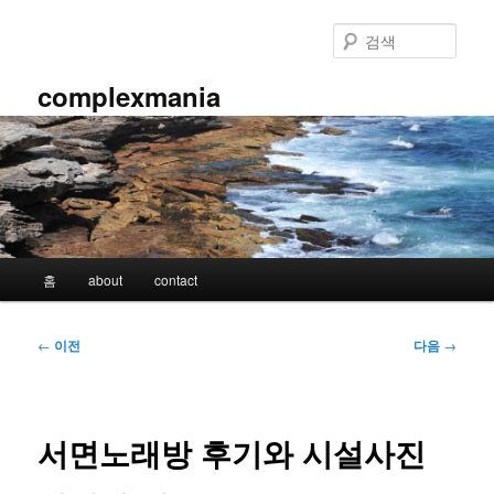
첫
번
검
째
색
컨
complexmania
텐
츠
로
뛰
어
넘
기
메
홈
about
contact
인
메
뉴
글
←
이전
다음
→
네
비
게
이
서면노래방 후기와 시설사진
션