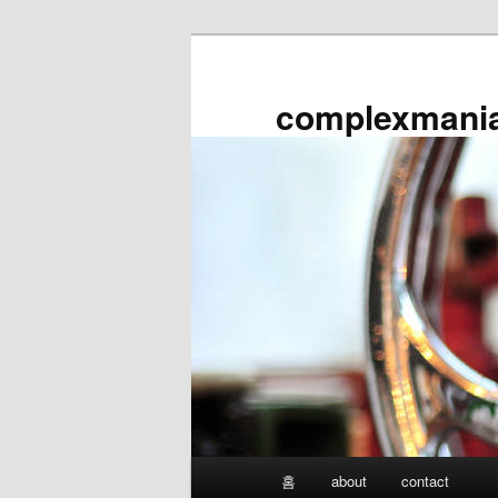
첫
번
째
complexmani
컨
텐
츠
로
뛰
어
넘
기
메
홈
about
contact
인