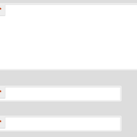
*
*
*