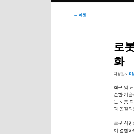
메
뉴
글
←
이전
네
비
게
로봇
이
션
화
작성일자
5월
최근 몇 
순한 기술
는 로봇 
과 연결되
로봇 혁명은
이 결합하