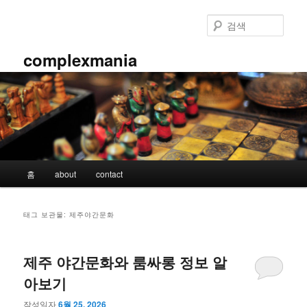
첫
두
번
번
검
째
째
색
컨
컨
complexmania
텐
텐
츠
츠
로
로
뛰
뛰
어
어
넘
넘
기
기
메
홈
about
contact
인
메
뉴
태그 보관물:
제주야간문화
제주 야간문화와 룸싸롱 정보 알
아보기
작성일자
6월 25, 2026