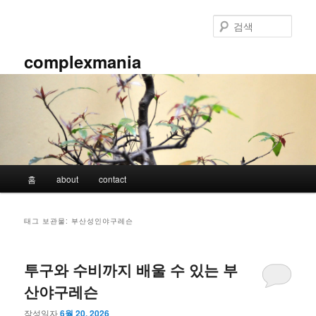
첫
두
번
번
검
째
째
색
컨
컨
complexmania
텐
텐
츠
츠
로
로
뛰
뛰
어
어
넘
넘
기
기
메
홈
about
contact
인
메
뉴
태그 보관물:
부산성인야구레슨
투구와 수비까지 배울 수 있는 부
산야구레슨
작성일자
6월 20, 2026