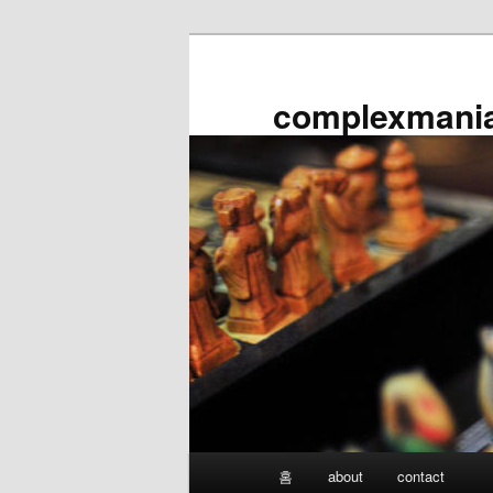
첫
두
번
번
째
째
complexmani
컨
컨
텐
텐
츠
츠
로
로
뛰
뛰
어
어
넘
넘
기
기
메
홈
about
contact
인