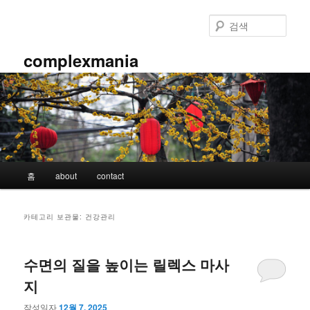
첫
두
번
번
검
째
째
색
컨
컨
complexmania
텐
텐
츠
츠
로
로
뛰
뛰
어
어
넘
넘
기
기
메
홈
about
contact
인
메
뉴
카테고리 보관물:
건강관리
수면의 질을 높이는 릴렉스 마사
지
작성일자
12월 7, 2025