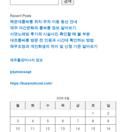
검색
Recent Posts
해운대룸싸롱 위치·주차·이동 동선 안내
제주 야간문화와 룸싸롱 정보 알아보기
서면노래방 후기와 시설사진 확인할 때 볼 부분
대전룸싸롱 방문 전 인원과 시간대 확인하는 방법
채무조정과 개인회생의 차이 및 신청 기준 알아보기
제주출장마사지 정보
jejumassage
https://busanuhcool.com/
2026 8월
월
화
수
목
금
토
일
1
2
3
4
5
6
7
8
9
10
11
12
13
14
15
16